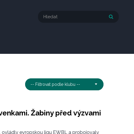
-- Filtrovat podle klubu --
ovenkami. Žabiny před výzvami
, ovládly evropskou ligu EWBL a probojovaly