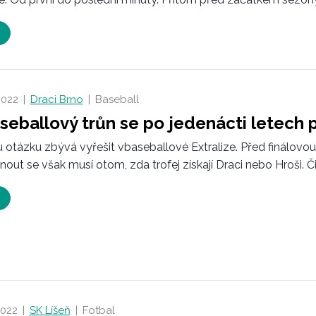
2022
|
Draci Brno
|
Baseball
seballový trůn se po jedenácti letech
 otázku zbývá vyřešit vbaseballové Extralize. Před finálovou sér
out se však musí otom, zda trofej získají Draci nebo Hroši. Čis
2022
|
SK Líšeň
|
Fotbal