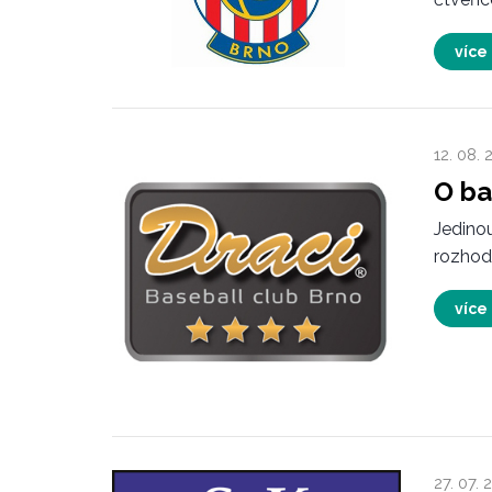
více
12. 08. 
O ba
Jedinou
rozhodn
více
27. 07. 