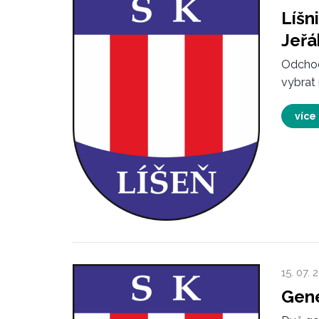
Líšn
Jeřá
Odchod
vybrat 
více
15. 07. 
Gene