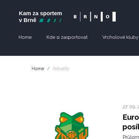
Home
Kde si zasportovat
Vrcholové kluby
Home
/
Aktuality
27. 09.
Euro
posíl
Průlom