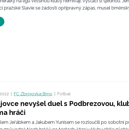
erálky na ligu většinou kluby nemívají, vystačí si sjednou. J
i pražské Slavie se žádostí opřípravný zápas, musel brněnský.
 2022
|
FC Zbrojovka Brno
|
Fotbal
jovce nevyšel duel s Podbrezovou, klub
a hráči
lem Jeřábkem a Jakubem Yunisem se rozloučili po sobotní po