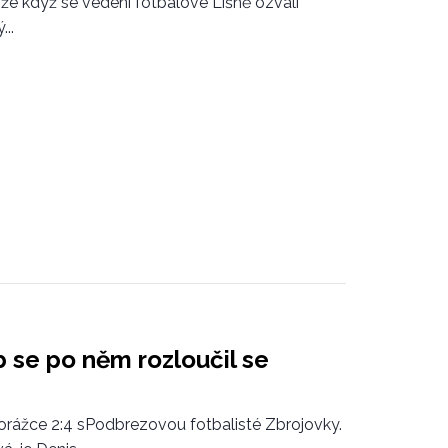
enže když se vedení fotbalové Líšně ozvali
..
 se po něm rozloučil se
rážce 2:4 sPodbrezovou fotbalisté Zbrojovky.