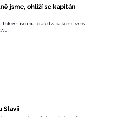
tně jsme, ohlíží se kapitán
otbalové Líšni museli před začátkem sezony
u...
 Slavii