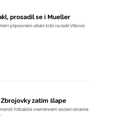
l, prosadil se i Mueller
tém přípravném utkání totiž na ledě Vítkovic
é Zbrojovky zatím šlape
brněnští fotbalisté vneměnném složení obranné
..