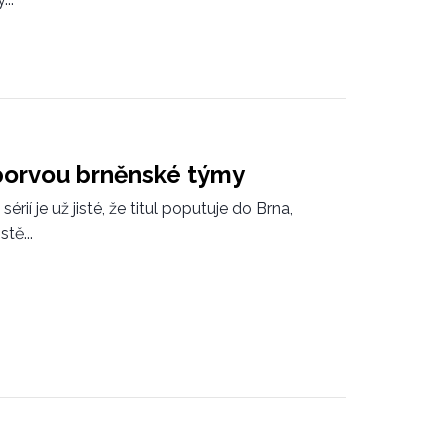
 porvou brněnské týmy
ií je už jisté, že titul poputuje do Brna,
tě...