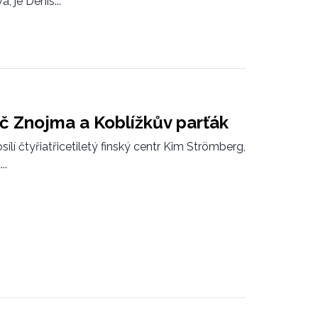
 je Denis...
áč Znojma a Koblížkův parťák
lí čtyřiatřicetiletý finský centr Kim Strömberg,
..