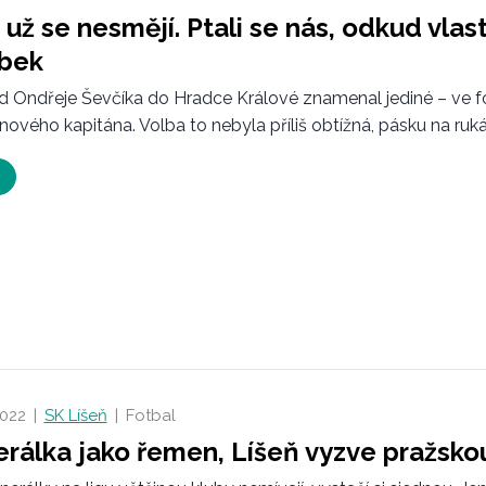
i už se nesmějí. Ptali se nás, odkud vlas
bek
 Ondřeje Ševčíka do Hradce Králové znamenal jediné – ve f
nového kapitána. Volba to nebyla příliš obtížná, pásku na rukáv
2022
|
SK Líšeň
|
Fotbal
rálka jako řemen, Líšeň vyzve pražskou