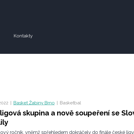
Kontakty
 2022
|
Basket Žabiny Brno
|
Basketbal
ligová skupina a nově soupeření se Sl
ily
ový ročník, vněmž spřehledem dokráčely do finále české ligy