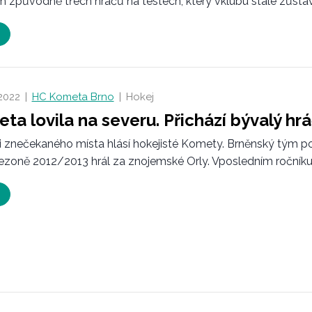
 způvodně třech hráčů na testech, který vklubu stále zůstává,
 2022
|
HC Kometa Brno
|
Hokej
ta lovila na severu. Přichází bývalý hr
i znečekaného místa hlásí hokejisté Komety. Brněnský tým posí
ezoně 2012/2013 hrál za znojemské Orly. Vposledním ročníku.