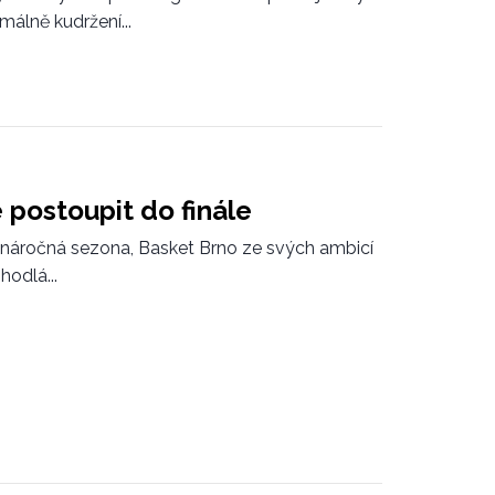
álně kudržení...
 postoupit do finále
 náročná sezona, Basket Brno ze svých ambicí
odlá...