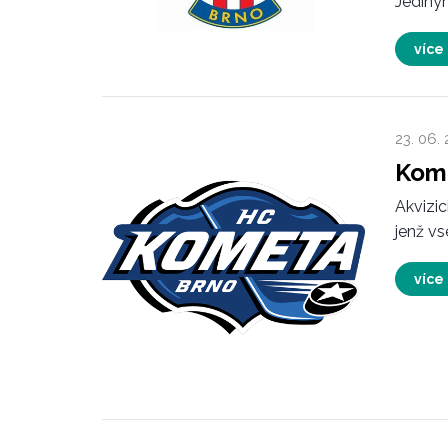
Jediným
více
23. 06.
Kome
Akvizic
jenž vs
více