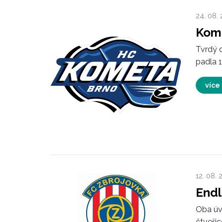
24. 08.
Kome
Tvrdý d
padla 1
více
12. 08. 
Endl
Oba úv
čtveřic