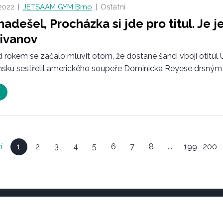
 2022
|
JETSAAM GYM Brno
|
Ostatní
nadešel, Procházka si jde pro titul. Je 
ivanov
 rokem se začalo mluvit otom, že dostane šanci vboji otitul
sku sestřelil amerického soupeře Dominicka Reyese drsným l
í
1
2
3
4
5
6
7
8
...
199
200
kty