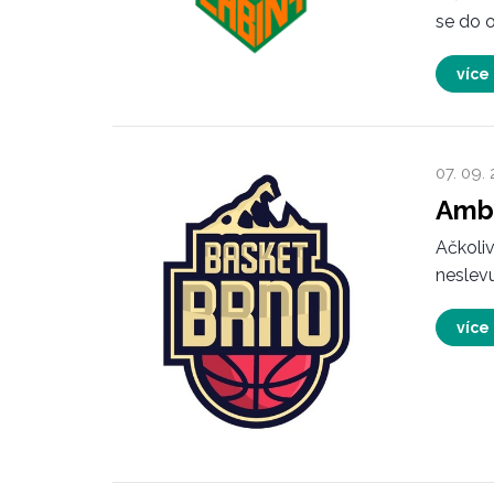
se do 
více
07. 09.
Ambi
Ačkoli
neslevu
více