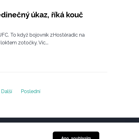
jedinečný úkaz, říká kouč
 UFC. To když bojovník zHostěradic na
oktem zotočky. Víc...
Další
Poslední
Ano, souhlasím