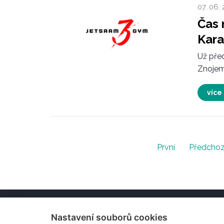
07. 06.
Čas 
Kara
Už před
Znojem
více
První
Předchoz
Home
Kde si zasportovat
Vrcholové kluby
Konta
Nastavení souborů cookies