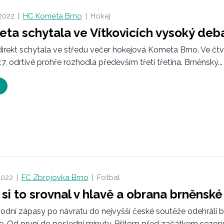
 2022
|
HC Kometa Brno
|
Hokej
ta schytala ve Vítkovicích vysoký debak
irekt schytala ve středu večer hokejová Kometa Brno. Ve čtvr
:7, odrtivé prohře rozhodla především třetí třetina. Brněnský...
2022
|
FC Zbrojovka Brno
|
Fotbal
 si to srovnal v hlavě a obrana brněnsk
odní zápasy po návratu do nejvyšší české soutěže odehráli 
e. Od první do poslední minuty. Přitom před začátkem sezony.