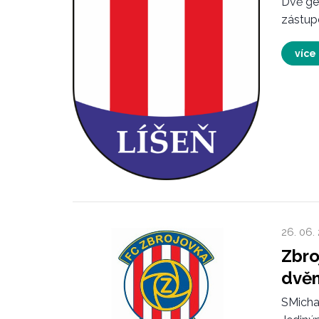
Dvě gen
zástupc
více
26. 06.
Zbro
dvěm
SMicha