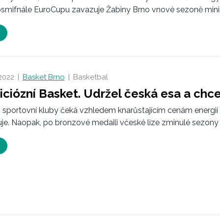
osmifnále EuroCupu zavazuje Žabiny Brno vnové sezoně minim
 2022
|
Basket Brno
|
Basketbal
ciózní Basket. Udržel česká esa a chce
v sportovní kluby čeká vzhledem knarůstajícím cenám energií
je. Naopak, po bronzové medaili včeské lize zminulé sezony h