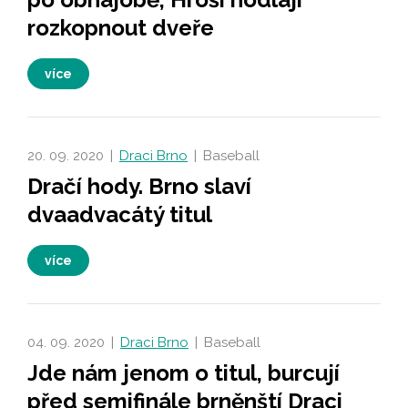
rozkopnout dveře
více
20. 09. 2020
|
Draci Brno
|
Baseball
Dračí hody. Brno slaví
dvaadvacátý titul
více
04. 09. 2020
|
Draci Brno
|
Baseball
Jde nám jenom o titul, burcují
před semifinále brněnští Draci