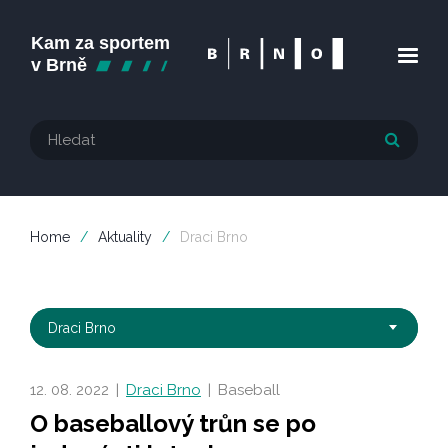
Home
/
Aktuality
/
Draci Brno
Draci Brno
12. 08. 2022
|
Draci Brno
|
Baseball
O baseballový trůn se po