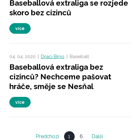
Baseballová extraliga se rozjede
skoro bez cizinců
více
04. 04. 2020
|
Draci Brno
|
Baseball
Baseballová extraliga bez
cizinců? Nechceme pašovat
hráče, směje se Nesňal
více
Předchozí
1
6
Další