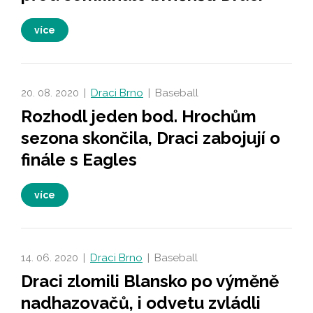
více
20. 08. 2020
|
Draci Brno
|
Baseball
Rozhodl jeden bod. Hrochům
sezona skončila, Draci zabojují o
finále s Eagles
více
14. 06. 2020
|
Draci Brno
|
Baseball
Draci zlomili Blansko po výměně
nadhazovačů, i odvetu zvládli