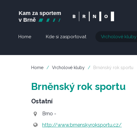
Home
Kde si zasportovat
Vrcholové kluby
Home
/
Vrcholové kluby
/
Brněnský rok sportu
Brněnský rok sportu
Ostatní
Brno -
http://www.brnenskyroksportu.cz/