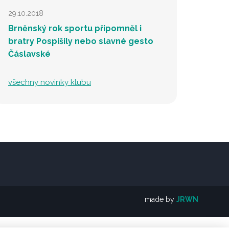
29.10.2018
Brněnský rok sportu připomněl i
bratry Pospíšily nebo slavné gesto
Čáslavské
všechny novinky klubu
made by
JRWN