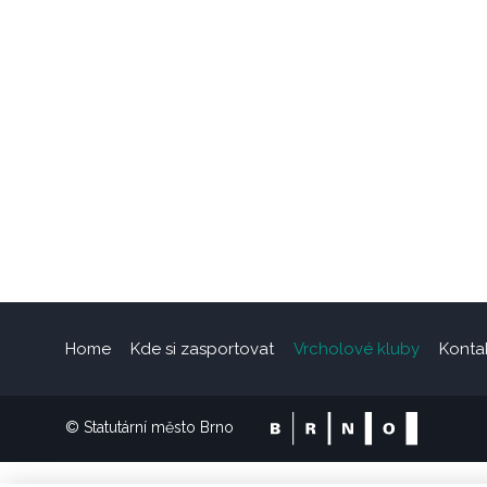
Home
Kde si zasportovat
Vrcholové kluby
Konta
© Statutární město Brno