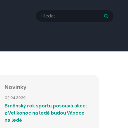
Novinky
03.04.2020
Brněnský rok sportu posouvá akce:
z Velikonoc na ledě budou Vánoce
na ledě