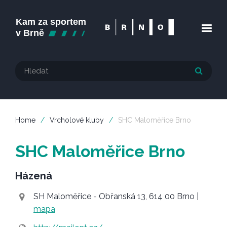
Home
/
Vrcholové kluby
/
SHC Maloměřice Brno
SHC Maloměřice Brno
Házená
SH Maloměřice - Obřanská 13, 614 00 Brno
|
mapa