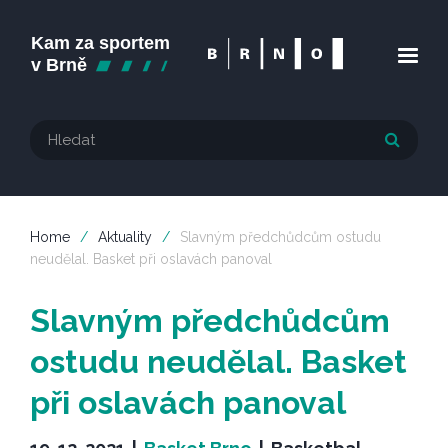
Home
/
Aktuality
/
Slavným předchůdcům ostudu
neudělal. Basket při oslavách panoval
Slavným předchůdcům
ostudu neudělal. Basket
při oslavách panoval