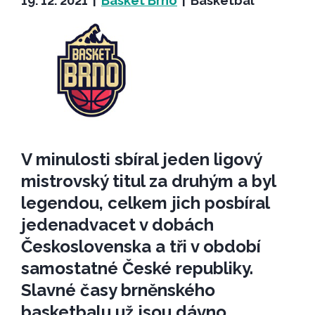
19. 12. 2021
|
Basket Brno
|
Basketbal
V minulosti sbíral jeden ligový
mistrovský titul za druhým a byl
legendou, celkem jich posbíral
jedenadvacet v dobách
Československa a tři v období
samostatné České republiky.
Slavné časy brněnského
basketbalu už jsou dávno