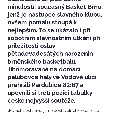
minulostí, současný Basket Brno,
jenž je nástupce slavného klubu,
ovšem pomalu stoupá k
nejlepším. To se ukázalo i při
sobotním slavnostním utkání při
příležitosti oslav
pětadevadesátých narozenin
brněnského basketbalu.
Jihomoravané na domácí
palubovce haly ve Vodově ulici
přehráli Pardubice 82:67 a
upevnili si třetí pozici tabulky
české nejvyšší soutěže.
„Prvních šest minut jsme dostávali lehké koše, ale