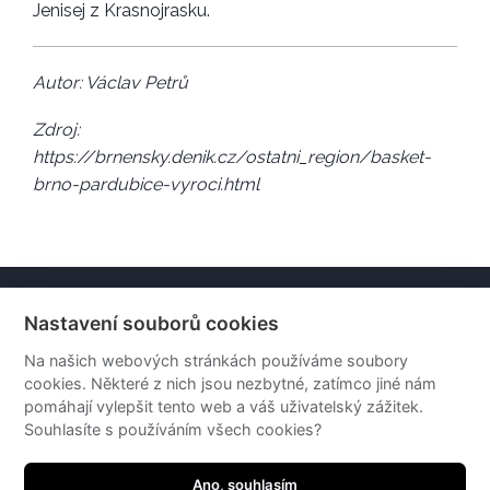
Jenisej z Krasnojrasku.
Autor: Václav Petrů
Zdroj:
https://brnensky.denik.cz/ostatni_region/basket-
brno-pardubice-vyroci.html
Home
Nastavení souborů cookies
Kde si zasportovat
Na našich webových stránkách používáme soubory
Vrcholové kluby
cookies. Některé z nich jsou nezbytné, zatímco jiné nám
pomáhají vylepšit tento web a váš uživatelský zážitek.
Kontakty
Souhlasíte s používáním všech cookies?
Ano, souhlasím
© Statutární město Brno