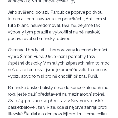
konečnou čtvrtou příčku české ligy.
Jeho svěřenci porazili Pardubice poprvé po dvou
letech a sedmi navazujících porážkách. „Ani jsem si
tuto bilanci neuvědomoval, těší mě, že jsme tak
výborný tým porazili a vytvořili si na něj náskok,“
pochvaloval si brněnský lodivod.
Osmnácti body táhl Jihomoravany k cenné domácí
výhře Šimon Puršl. „Určitě nám pomohly taky
úspěšné doskoky. V minulých zápasech nám to moc
nešlo, ale tentokrát jsme je proměňovali. Trenér nás
vybízí, abychom si pro ně chodili,“ přiznal Puršl.
Brněnské basketbalisty čeká do konce kalendářního
roku ještě další představení na mezinárodní scéně.
28. a 29. prosince se představí v Severoevropské
basketbalové lize v Rize, kde si nejprve zahrají proti
litevské Šiauliai a o den později proti ruskému celku