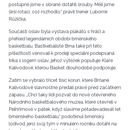
postupně jsme v obraně dotáhli šrouby. Měli jsme
širší rotaci, což rozhodlo,“ pravil trenér Lubomír
Růžička.
Součástí oslav byla výstava plakátů s hráči a
přehled legendárních období brněnského
basketbalu. Bastkebalisté Brna také při této
příležitosti věnovali k prodeji speciální podepsaná
trika s logem oslav, jehož výtěžek poputuje Kláře
Kalivodové, kterou Basket dlouhodobě podporuje.
Zatím se vybralo třicet tisíc korun, které Brňané
Kalivodové slavnostně předali právě před začátkem
zápasu. „Chci taky lidi pozvat do nově otevřeného
Národního basketbalového muzea, které otevřeli v
Pelhřimově v pátek, když slavíme pětadevadesát let
brněnského basketbalu,“ podotknul brněnský
lodivod, jenž svůj tým v minulém ročníku dotáhl na