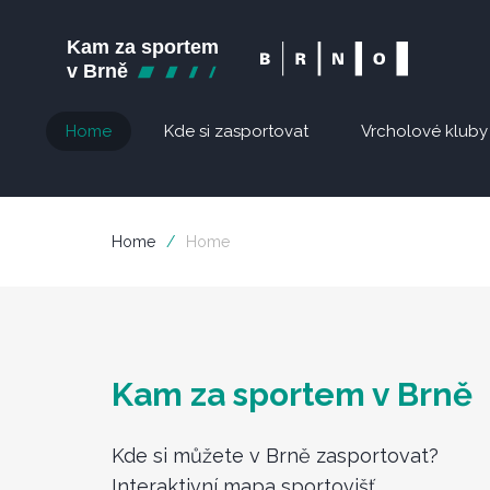
Home
Kde si zasportovat
Vrcholové kluby
Home
/
Home
Kam za sportem v Brně
Kde si můžete v Brně zasportovat?
Interaktivní mapa sportovišť.