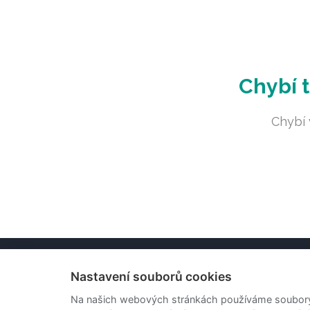
Chybí t
Chybí 
Home
Kde si zasportovat
Vrcholové kluby
Konta
Nastavení souborů cookies
Na našich webových stránkách používáme soubory c